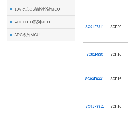
10V动态CS触控按键MCU
ADC+LCD系列MCU
SC91F7311
SOP20
ADC系列MCU
SC91F830
SOP16
SC93F8331
SOP16
SC91F8311
SOP16